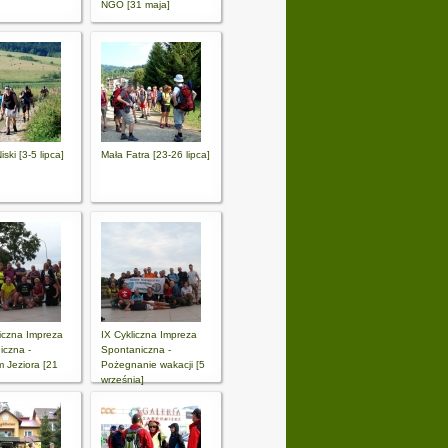
NGO [31 maja]
ski [3-5 lipca]
Mała Fatra [23-26 lipca]
liczna Impreza
IX Cykliczna Impreza
iczna -
Spontaniczna -
 Jeziora [21
Pożegnanie wakacji [5
września]