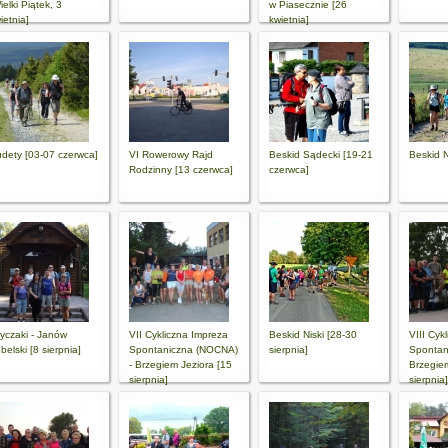
ielki Piątek, 3
w Piasecznie [26
ietnia]
kwietnia]
dety [03-07 czerwca]
VI Rowerowy Rajd
Beskid Sądecki [19-21
Beskid Ni
Rodzinny [13 czerwca]
czerwca]
yczaki - Janów
VII Cykliczna Impreza
Beskid Niski [28-30
VIII Cyk
belski [8 sierpnia]
Spontaniczna (NOCNA)
sierpnia]
Spontan
- Brzegiem Jeziora [15
Brzegiem
sierpnia]
sierpnia]