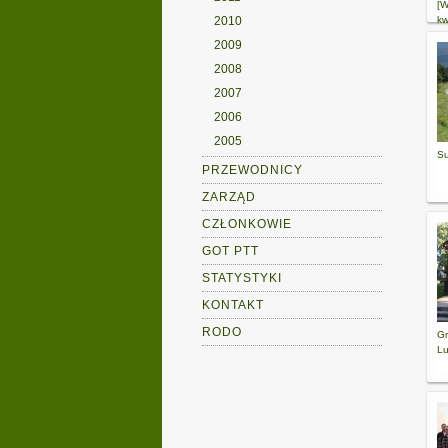
[W
2010
kw
2009
2008
2007
2006
2005
Su
PRZEWODNICY
ZARZĄD
CZŁONKOWIE
GOT PTT
STATYSTYKI
KONTAKT
RODO
Gr
Lu