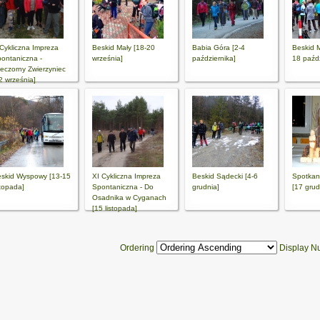
Cykliczna Impreza
Beskid Mały [18-20
Babia Góra [2-4
Beskid 
ontaniczna -
września]
października]
18 paźdz
eczorny Zwierzyniec
2 września]
skid Wyspowy [13-15
XI Cykliczna Impreza
Beskid Sądecki [4-6
Spotkan
stopada]
Spontaniczna - Do
grudnia]
[17 grud
Osadnika w Cyganach
[15 listopada]
Ordering
Display 