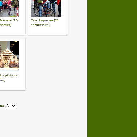
Makowski [16-
Góry Pieprzowe [25
iernika]
października]
ie opłatkowe
nia]
Num