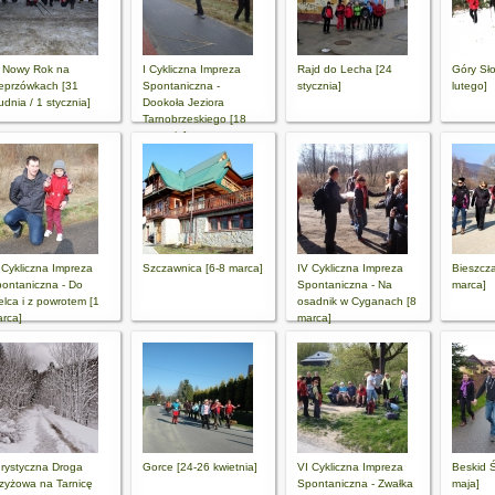
 Nowy Rok na
I Cykliczna Impreza
Rajd do Lecha [24
Góry Sł
eprzówkach [31
Spontaniczna -
stycznia]
lutego]
udnia / 1 stycznia]
Dookoła Jeziora
Tarnobrzeskiego [18
stycznia]
I Cykliczna Impreza
Szczawnica [6-8 marca]
IV Cykliczna Impreza
Bieszcz
ontaniczna - Do
Spontaniczna - Na
marca]
elca i z powrotem [1
osadnik w Cyganach [8
rca]
marca]
rystyczna Droga
Gorce [24-26 kwietnia]
VI Cykliczna Impreza
Beskid Ś
zyżowa na Tarnicę
Spontaniczna - Zwałka
maja]