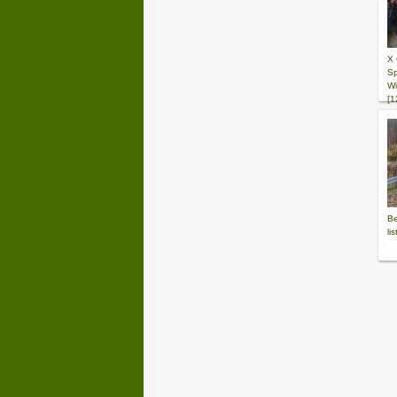
X 
Sp
Wi
[1
Be
li