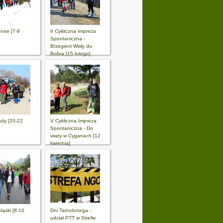
onne [7-8
II Cykliczna Impreza
Spontaniczna -
Brzegiem Wisły do
Bobra [15 lutego]
ady [20-22
V Cykliczna Impreza
Spontaniczna - Do
wiaty w Cyganach [12
kwietnia]
ląski [8-10
Dni Tarnobrzega -
udział PTT w Strefie